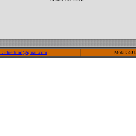
l : iduerlund@gmail.com
Mobil: 40