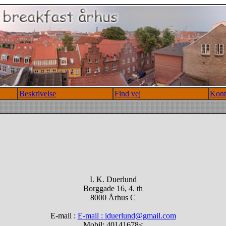
Beskrivelse
Find vej
Kont
I. K. Duerlund
Borggade 16, 4. th
8000 Århus C
E-mail :
E-mail : iduerlund@gmail.com
Mobil: 40141678<