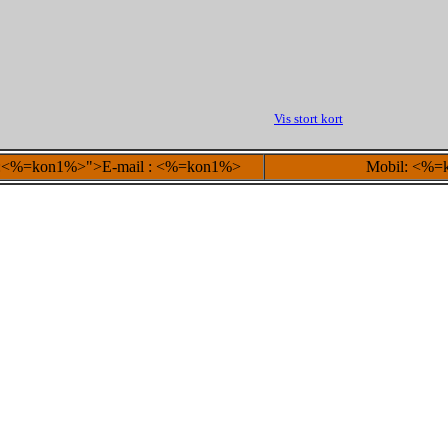
Vis stort kort
lto:<%=kon1%>">E-mail : <%=kon1%>
Mobil: <%=